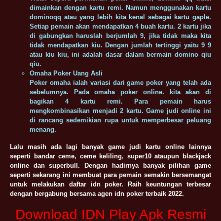
dimainkan dengan kartu remi. Namun menggunakan kartu
dominoqq atau yang lebih kita kenal sebagai kartu gaple.
Setiap pemain akan mendapatkan 4 buah kartu. 2 kartu jika
di gabungkan haruslah berjumlah 9, jika tidak maka kita
tidak mendapatkan kiu. Dengan jumlah tertinggi yaitu 9 9
atau kiu kiu, ini adalah dasar dalam bermain domino qiu
qiu.
Omaha Poker Uang Asli
Poker omaha ialah variasi dari game poker yang telah ada
sebelumnya. Pada omaha poker online. kita akan di
bagikan 4 kartu remi. Para pemain harus
mengkombinasikan menjadi 2 kartu. Game judi online ini
di rancang sedemikian rupa untuk memperbesar peluang
menang.
Lalu masih ada lagi banyak game judi kartu online lainnya
seperti bandar ceme, ceme keliling, super10 ataupun blackjack
online dan superbull. Dengan hadirnya banyak pilihan game
seperti sekarang ini membuat para pemain semakin bersemangat
untuk melakukan daftar idn poker. Raih keuntungan terbesar
dengan bergabung bersama agen idn poker terbaik 2022.
Download IDN Play Apk Resmi