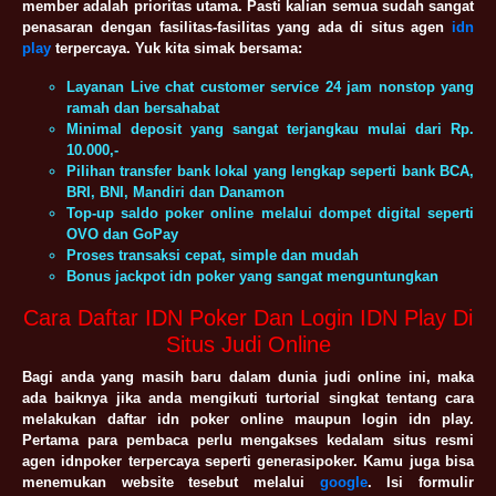
member adalah prioritas utama. Pasti kalian semua sudah sangat
penasaran dengan fasilitas-fasilitas yang ada di situs agen
idn
play
terpercaya. Yuk kita simak bersama:
Layanan Live chat customer service 24 jam nonstop yang
ramah dan bersahabat
Minimal deposit yang sangat terjangkau mulai dari Rp.
10.000,-
Pilihan transfer bank lokal yang lengkap seperti bank BCA,
BRI, BNI, Mandiri dan Danamon
Top-up saldo poker online melalui dompet digital seperti
OVO dan GoPay
Proses transaksi cepat, simple dan mudah
Bonus jackpot idn poker yang sangat menguntungkan
Cara Daftar IDN Poker Dan Login IDN Play Di
Situs Judi Online
Bagi anda yang masih baru dalam dunia judi online ini, maka
ada baiknya jika anda mengikuti turtorial singkat tentang cara
melakukan daftar idn poker online maupun login idn play.
Pertama para pembaca perlu mengakses kedalam situs resmi
agen idnpoker terpercaya seperti generasipoker. Kamu juga bisa
menemukan website tesebut melalui
google
. Isi formulir